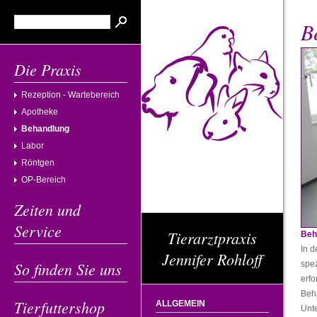
B
Die Praxis
Rezeption - Wartebereich
Apotheke
Behandlung
Labor
Röntgen
OP-Bereich
Zeiten und
Service
Tierarztpraxis
Beh
In 
Jennifer Rohloff
So finden Sie uns
spez
erfo
Beh
Tierfuttershop
ALLGEMEIN
Unte